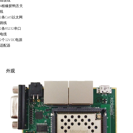
线馈线
4根橡胶鸭舌天
线
2条Cat5以太网
跳线
2条RS232串口
电缆
2个12V DC电源
适配器
外观