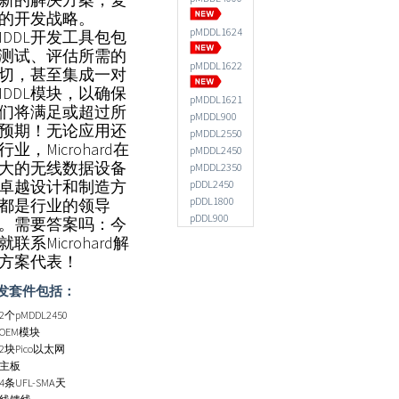
的开发战略。
pMDDL1624
MDDL开发工具包包
测试、评估
所需的
pMDDL1622
切，
甚至集成一对
MDDL模块，以确保
pMDDL1621
们将满足或超过所
pMDDL900
预期！无论应用还
pMDDL2550
行业，Microhard在
pMDDL2450
大的无线数据设备
pMDDL2350
卓越设计和制造方
pDDL2450
pDDL1800
都是行业的领导
pDDL900
。需要答案吗：今
就联系Microhard解
方案代表！
发套件包括：
2个pMDDL2450
OEM模块
2块Pico以太网
主板
4条UFL-SMA天