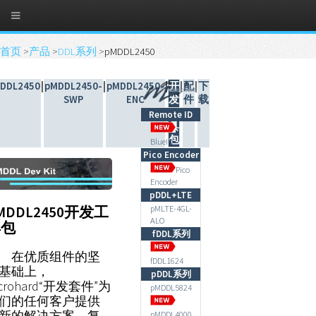
首页
>
产品
>
DDL系列
>
pMDDL2450
DDL2450
|
pMDDL2450-
|
pMDDL2450-
|
开
|
配
|
下
SWP
ENC
发
件
载
工
Remote ID
具
包
BlueID
Pico Encoder
Pico
Encoder
pDDL+LTE
MDDL2450开发工
pMLTE-4GL-
ALO
具包
fDDL系列
在优质组件的坚
fDDL1624
基础上，
pDDL系列
icrohard“开发套件”为
pMDDL5824
们的任何客户提供
新的解决方案，复
pMDDL4000