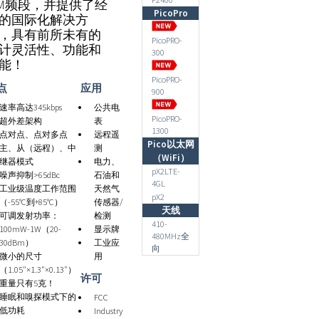
SM频段，并提供了经
PicoPro
的国际化解决方
，具有前所未有的
PicoPRO-
计灵活性、功能和
300
能！
PicoPRO-
点
应用
900
速率高达345kbps
公共电
PicoPRO-
超外差架构
表
1300
点对点、点对多点
远程遥
Pico以太网
主、从（远程）、中
测
（WiFi）
继器模式
电力、
pX2LTE-
噪声抑制>65dBc
石油和
4GL
工业级温度工作范围
天然气
pX2
（-55°C到+85°C）
传感器/
天线
可调发射功率：
检测
410-
100mW-1W（20-
显示牌
480MHz全
30dBm）
工业应
向
微小的尺寸
用
（1.05"×1.3"×0.13"）
许可
重量只有5克！
睡眠和嗅探模式下的
FCC
低功耗
Industry