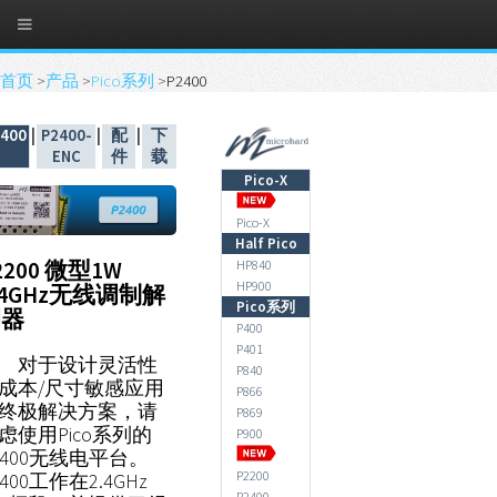
首页
>
产品
>
Pico系列
>
P2400
400
|
P2400-
|
配
|
下
ENC
件
载
Pico-X
Pico-X
Half Pico
2200 微型1W
HP840
HP900
.4GHz无线调制解
Pico系列
调器
P400
P401
对于设计灵活性
P840
成本/尺寸敏感应用
P866
终极解决方案，请
P869
虑使用Pico系列的
P900
2400无线电平台。
P2200
2400工作在2.4GHz
P2400