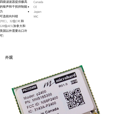
四级滤波器提供极高
Canada
的噪声和干扰抑制能
CE
力
Japan
可选前向纠错
MIC
(FEC)、32位CRC和
128位AES(加拿大和
美国以外需要出口许
可)
外观