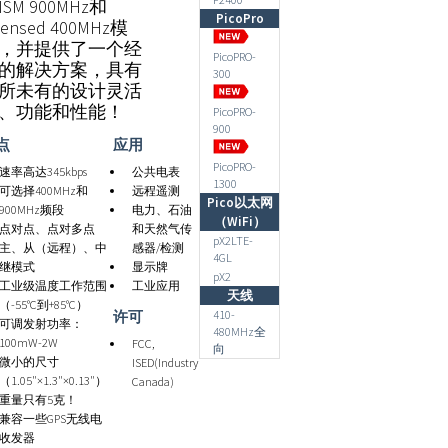
ISM 900MHz和
PicoPro
censed 400MHz模
，并提供了一个经
PicoPRO-
的解决方案，具有
300
所未有的设计灵活
、功能和性能！
PicoPRO-
900
点
应用
PicoPRO-
速率高达345kbps
公共电表
1300
可选择400MHz和
远程遥测
Pico以太网
900MHz频段
电力、石油
（WiFi）
点对点、点对多点
和天然气传
pX2LTE-
主、从（远程）、中
感器/检测
4GL
继模式
显示牌
pX2
工业级温度工作范围
工业应用
天线
（-55°C到+85°C）
410-
许可
可调发射功率：
480MHz全
100mW-2W
FCC,
向
微小的尺寸
ISED(Industry
（1.05"×1.3"×0.13"）
Canada)
重量只有5克！
兼容一些GPS无线电
收发器