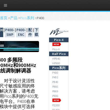
首页
>
产品
>
Pico系列
>
P400
00
|
P400-
|
P400-
|
配
|
下
SWP
ENC
件
载
Pico-X
Pico-X
Half Pico
400 多频段
HP840
HP900
00MHz和900MHz
Pico系列
无线调制解调器
P400
P401
对于设计灵活性
P840
尺寸敏感应用的终
P866
解决方案，请考虑
P869
用Pico系列的P400无
P900
电平台。P400在单
P2200
模块中提供可选择
P2400