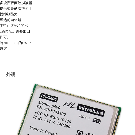
多级声表面波滤波器
提供极高的噪声和干
扰抑制能力
可选前向纠错
(FEC)、32位CRC和
128位AES(需要出口
许可)
与Microhard的n920F
兼容
外观