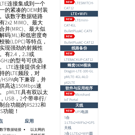
LTE连接集成到一个
LTESWITCH-
CAT12
一的紧凑的OEM封装
LTE+WiFi
。该数字数据链路
LTEmini-
有2x2 MIMO、最大
CAT4GL
合并(MRC)、最大似
BulletPlusAC-CAT9
解码(ML)和低密度奇
校验(LDPC)等特点，
BulletPlusAC-CAT12
实现强劲的射频性
线路备份
。有2.4，2.3或
.5GHz的型号可供选
LTEBACKUP-CAT12
蜂窝OEM模块
。 LTE连接提供全球
Dragon-LTE-100-GL
持的LTE频段，对
pMLTE-4GL-ALO
G/HSPA向下兼容，并
pX2LTE
供高达150Mbps速
软件与应用程序
。 pMLTE具有双以太
Microhard
，USB，2个带串行/
IoT Portal
制台功能的
RS232
和
天线
PS功能！
UPS电源
5合
点
应用
1:LTEx2+WIFIx2+GPS
天线
数字数据链接
以太网的
3合1:LTEx2+WIFI圆