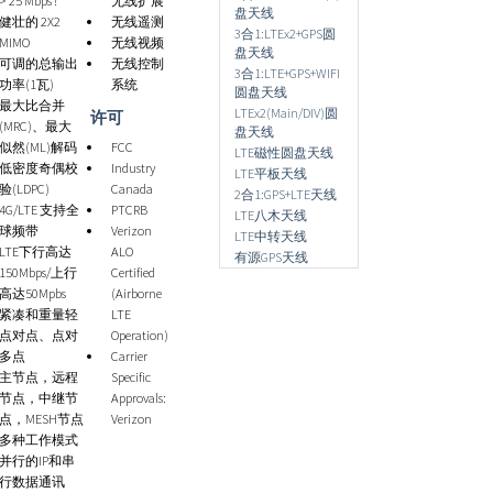
> 25 Mbps !
无线扩展
盘天线
健壮的 2X2
无线遥测
3合1:LTEx2+GPS圆
MIMO
无线视频
盘天线
可调的总输出
无线控制
3合1:LTE+GPS+WIFI
功率(1瓦)
系统
圆盘天线
最大比合并
LTEx2(Main/DIV)圆
许可
(MRC)、最大
盘天线
似然(ML)解码
FCC
LTE磁性圆盘天线
低密度奇偶校
Industry
LTE平板天线
验(LDPC)
Canada
2合1:GPS+LTE天线
4G/LTE 支持全
PTCRB
LTE八木天线
球频带
Verizon
LTE中转天线
LTE下行高达
ALO
有源GPS天线
150Mbps/上行
Certified
高达50Mpbs
(Airborne
紧凑和重量轻
LTE
点对点、点对
Operation)
多点
Carrier
主节点，远程
Specific
节点，中继节
Approvals:
点，MESH节点
Verizon
多种工作模式
并行的IP和串
行数据通讯