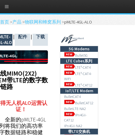
首页
>
产品
>
物联网和蜂窝系列
>
pMLTE-4GL-ALO
MLTE-
|
配件
|
下载
L-ALO
5G Modems
Bullet5G
LTE Cubes系列
LTE³-CAT4
线MIMO(2X2)
LTE³-CAT4-
EM带LTE的数字数
WIFI
据链路
LTE³-CAT12
IoT/LTE Modem
BulletCAT4
获得无人机
ALO
运营认
BulletCAT12
证！
BulletLTE-NA2
IPn4Gii-
全新的pMLTE-4GL
CAT12
列将我们的高功率
IPn4Gii-NA2
字数据链路和稳健
带LTE交换机