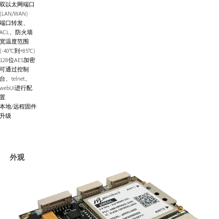
双以太网端口
(LAN/WAN)
端口转发、
ACL、防火墙
宽温度范围
(-40°C到+85°C)
128位AES加密
可通过控制
台、telnet、
webUI进行配
置
本地/远程固件
升级
外观