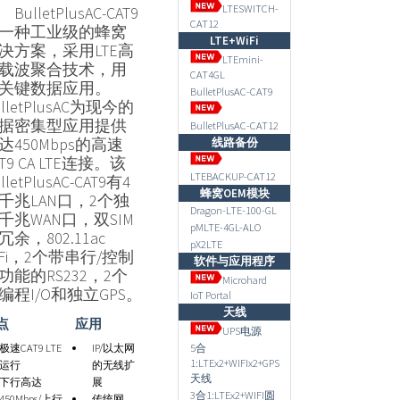
LTESWITCH-
BulletPlusAC-CAT9
CAT12
一种工业级的蜂窝
LTE+WiFi
决方案，采用LTE高
LTEmini-
载波聚合技术，用
CAT4GL
关键数据应用。
BulletPlusAC-CAT9
ulletPlusAC为现今的
据密集型应用提供
BulletPlusAC-CAT12
达450Mbps的高速
线路备份
AT9 CA LTE连接。该
LTEBACKUP-CAT12
lletPlusAC-CAT9有4
蜂窝OEM模块
千兆LAN口，2个独
Dragon-LTE-100-GL
千兆WAN口，双SIM
pMLTE-4GL-ALO
冗余，802.11ac
pX2LTE
Fi，
2个带串行/控制
软件与应用程序
功能的
RS232
，2个
Microhard
编程I/O和独立GPS。
IoT Portal
天线
点
应用
UPS电源
5合
极速CAT9 LTE
IP/以太网
1:LTEx2+WIFIx2+GPS
运行
的无线扩
天线
下行高达
展
3合1:LTEx2+WIFI圆
450Mbps/上行
传统网