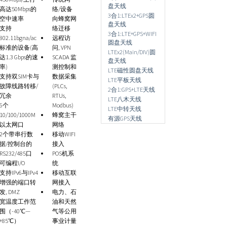
盘天线
高达50Mbps的
络/设备
3合1:LTEx2+GPS圆
空中速率
向蜂窝网
盘天线
支持
络迁移
3合1:LTE+GPS+WIFI
802.11bgna/ac
远程访
圆盘天线
标准的设备(高
问, VPN
LTEx2(Main/DIV)圆
达1.3 Gbps的速
SCADA 监
盘天线
率)
测控制和
LTE磁性圆盘天线
支持双SIM卡与
数据采集
LTE平板天线
故障线路转移/
(PLCs,
2合1:GPS+LTE天线
冗余
RTUs,
LTE八木天线
6个
Modbus)
LTE中转天线
10/100/1000M
蜂窝主干
有源GPS天线
以太网口
网络
2个带串行数
移动WIFI
据/控制台的
接入
RS232/485口
POS机系
可编程I/O
统
支持IPv6与IPv4
移动互联
增强的端口转
网接入
发, DMZ
电力、石
宽温度工作范
油和天然
围（-40℃—
气等公用
+85℃）
事业计量