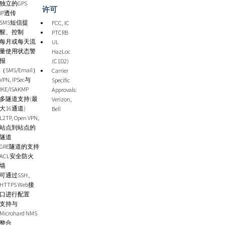
独立的GPS
许可
IP透传
SMS短信提
FCC, IC
醒、控制
PTCRB
每月或每天流
UL
量使用状态警
HazLoc
报
(C1D2)
（SMS/Email）
Carrier
VPN, IPSec与
Specific
IKE/ISAKMP
Approvals:
多隧道支持(最
Verizon,
大16通道)
Bell
L2TP, Open VPN,
站点到站点的
隧道
GRE隧道的支持
ACL安全防火
墙
可通过SSH、
HTTPS Web接
口进行配置
支持与
Microhard NMS
整合