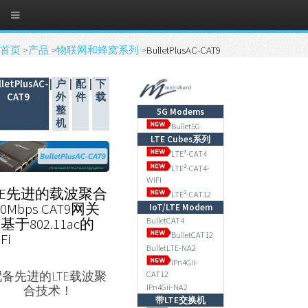
首页
>
产品
>
物联网和蜂窝系列
>
BulletPlusAC-CAT9
lletPlusAC-
|
户
|
配
|
下
CAT9
外
件
载
整
5G Modems
机
Bullet5G
LTE Cubes系列
LTE³-CAT4
LTE³-CAT4-
WIFI
TE先进的载波聚合
LTE³-CAT12
50Mbps CAT9网关
IoT/LTE Modem
基于802.11ac的
BulletCAT4
BulletCAT12
Fi
BulletLTE-NA2
IPn4Gii-
配备先进的LTE载波聚
CAT12
IPn4Gii-NA2
合技术！
带LTE交换机