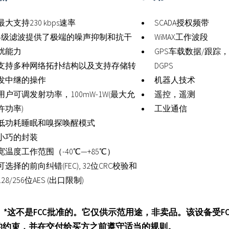
最大支持230 kbps速率
SCADA授权频带
4级滤波提供了极端的噪声抑制和抗干
WiMAX工作波段
扰能力
GPS车载数据/跟踪
支持多种网络拓扑结构以及支持存储转
DGPS
发中继的操作
机器人技术
用户可调发射功率，100mW-1W(最大允
遥控，遥测
许功率)
工业通信
低功耗睡眠和嗅探唤醒模式
小巧的封装
宽温度工作范围（-40℃—+85℃）
可选择的前向纠错(FEC), 32位CRC校验和
128/256位AES (出口限制)
这不是FCC批准的。它仅供示范用途，非卖品。该设备受FC
的约束，并在交付给买方之前遵守适当的规则。