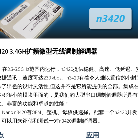
420
3.4GH扩频
微型
无线调制解调器
.3-3.5GHz范围内运行，n3420提供稳健、高速、低延迟、
据通讯，速度可达230 kbps。n3420有着令人难以置信的小
供了出色的设计灵活性;但这并不是它所能提供的全部。集成
体积很小的模块里面的，是我们的大型串口调制解调器所具有
性、非富的功能和卓越的性能！
no n3420有OEM、整机、母板供选择。配套一个n3420开
，可以用来评估和测试一对n3420调制解调器。
点
应用