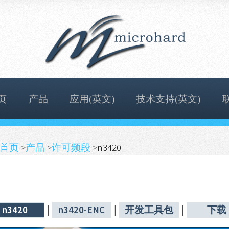
页
产品
应用(英文)
技术支持(英文)
首页
>
产品
>
许可频段
>
n3420
n3420
|
n3420-ENC
|
开发工具包
|
下载