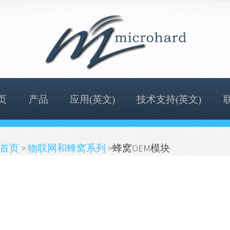
页
产品
应用(英文)
技术支持(英文)
首页
>
物联网和蜂窝系列
>蜂窝OEM模块